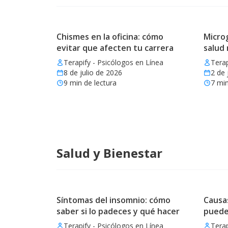
Chismes en la oficina: cómo
Microg
evitar que afecten tu carrera
salud
Terapify - Psicólogos en Línea
Terap
8 de julio de 2026
2 de 
9
min de lectura
7
min
Salud y Bienestar
Síntomas del insomnio: cómo
Causas
saber si lo padeces y qué hacer
puede
Terapify - Psicólogos en Línea
Terap