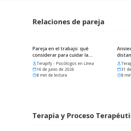
Relaciones de pareja
Pareja en el trabajo: qué
Ansied
considerar para cuidar la
distan
relación
Terapify - Psicólogos en Línea
Terap
16 de junio de 2026
31 d
8
min de lectura
8
min
Terapia y Proceso Terapéut