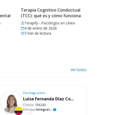
Terapia Cognitivo Conductual
mental
(TCC): qué es y cómo funciona
a
Terapify - Psicólogos en Línea
4 de enero de 2026
7
min de lectura
Ver todos
Psicóloga
online
Luisa Fernanda Díaz Correa
Cédula:
156243
Enfoque:
Integrativo
help