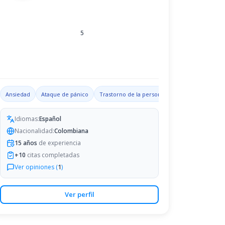
5
ades de liderazgo
Ansiedad
Ataque de pánico
Depresión
Trastorno de la personalidad
Trastorno ob
Idiomas:
Español
Nacionalidad:
Colombiana
15
años
de experiencia
+
10
citas completadas
Ver opiniones (
1
)
Ver perfil