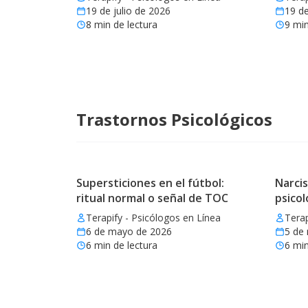
19 de julio de 2026
19 de
8
min de lectura
9
min
Trastornos Psicológicos
Supersticiones en el fútbol:
Narcis
ritual normal o señal de TOC
psicol
Terapify - Psicólogos en Línea
Terap
6 de mayo de 2026
5 de
6
min de lectura
6
min