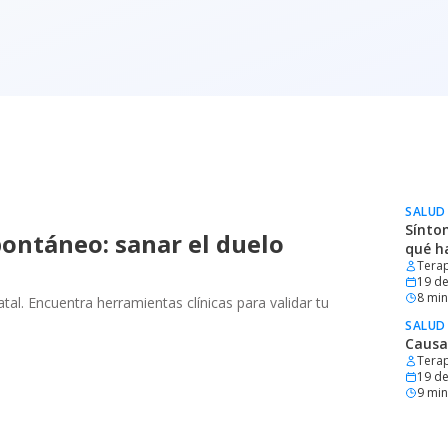
SALUD
Sínto
ontáneo: sanar el duelo
qué h
Terap
19 de
8
min 
al. Encuentra herramientas clínicas para validar tu
SALUD
Causa
Terap
19 de
9
min 