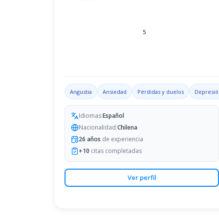
5
Angustia
Ansiedad
Pérdidas y duelos
Depresió
Idiomas:
Español
Nacionalidad:
Chilena
26
años
de experiencia
+
10
citas completadas
Ver perfil