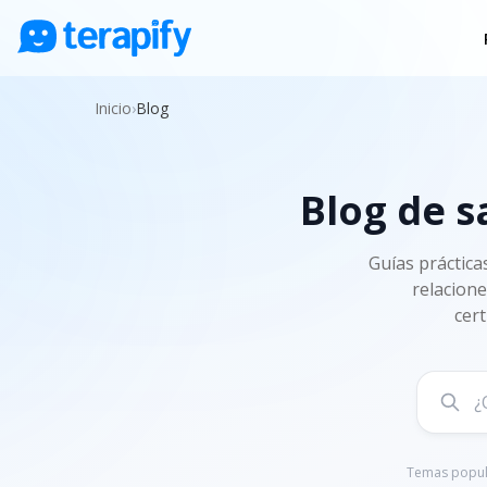
Psicólogos en línea
Inicio
›
Blog
Precios
Opiniones
Blog de s
Empresas
Preguntas frecuentes
Guías práctica
relacione
Blog
cert
Trabaja con nosotros
Temas popul