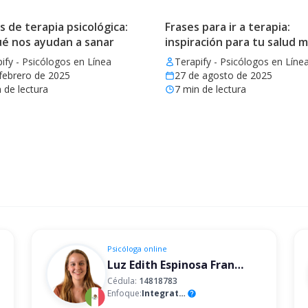
de terapia psicológica:
Frases para ir a terapia:
ué nos ayudan a sanar
inspiración para tu salud 
ify - Psicólogos en Línea
Terapify - Psicólogos en Líne
febrero de 2025
27 de agosto de 2025
 de lectura
7
min de lectura
Psicóloga
online
Luz Edith Espinosa Franco
Cédula:
14818783
Enfoque:
Integrativo
help