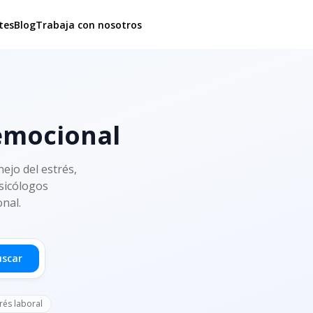
tes
Blog
Trabaja con nosotros
 emocional
ejo del estrés,
psicólogos
onal.
uscar
rés laboral