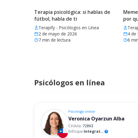
Terapia psicológica: si hablas de
Memes 
fútbol, habla de ti
por q
Terapify - Psicólogos en Línea
Terap
2 de mayo de 2026
4 de 
7
min de lectura
6
min
Psicólogos en línea
Psicóloga
online
Veronica Oyarzun Alba
Cédula:
72863
Enfoque:
Integrativo
help