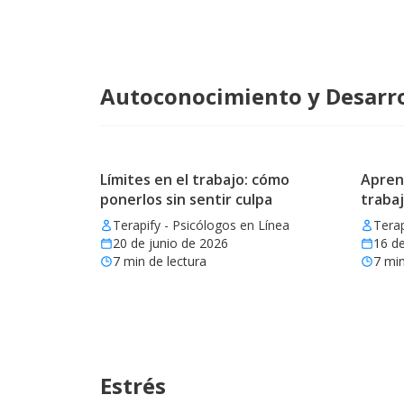
Autoconocimiento y Desarro
Límites en el trabajo: cómo
Aprend
ponerlos sin sentir culpa
trabaj
Terapify - Psicólogos en Línea
Terap
20 de junio de 2026
16 de
7
min de lectura
7
min
Estrés