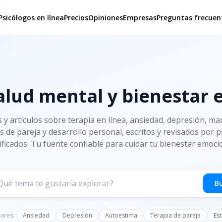
Psicólogos en línea
Precios
Opiniones
Empresas
Preguntas frecuen
alud mental y bienestar
s y artículos sobre terapia en línea, ansiedad, depresión, man
s de pareja y desarrollo personal, escritos y revisados por 
ificados. Tu fuente confiable para cuidar tu bienestar emoci
B
ares:
Ansiedad
Depresión
Autoestima
Terapia de pareja
Est