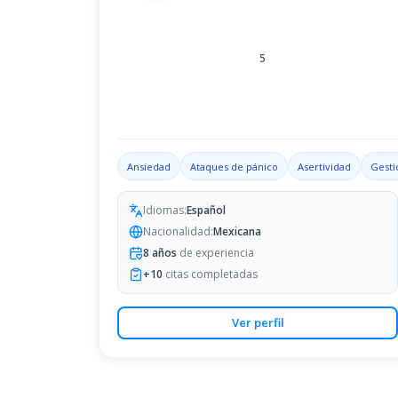
5
Ansiedad
Ataques de pánico
Asertividad
Gesti
Idiomas:
Español
Nacionalidad:
Mexicana
8
años
de experiencia
+
10
citas completadas
Ver perfil