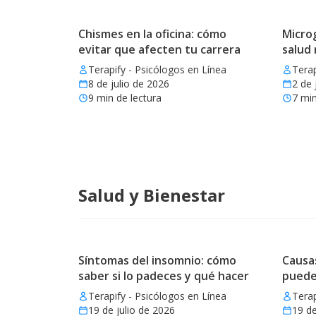
Chismes en la oficina: cómo
Microg
evitar que afecten tu carrera
salud
Terapify - Psicólogos en Línea
Terap
8 de julio de 2026
2 de 
9
min de lectura
7
min
Salud y Bienestar
Síntomas del insomnio: cómo
Causas
saber si lo padeces y qué hacer
puede
Terapify - Psicólogos en Línea
Terap
19 de julio de 2026
19 de