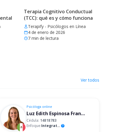
Terapia Cognitivo Conductual
mental
(TCC): qué es y cómo funciona
a
Terapify - Psicólogos en Línea
4 de enero de 2026
7
min de lectura
Ver todos
Psicóloga
online
Luz Edith Espinosa Franco
Cédula:
14818783
Enfoque:
Integrativo
help