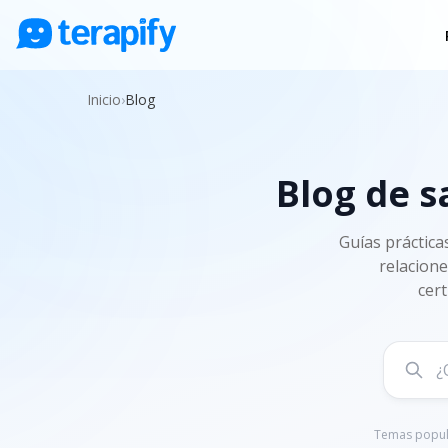
Psicólogos en línea
Inicio
›
Blog
Precios
Opiniones
Blog de s
Empresas
Preguntas frecuentes
Guías práctica
relacione
Blog
cert
Trabaja con nosotros
Temas popul