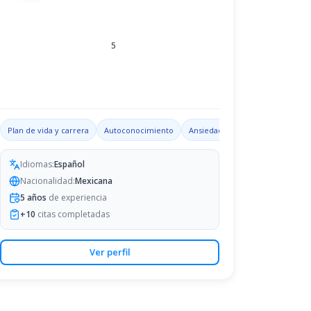
5
 familiares
Plan de vida y carrera
Autoconocimiento
Ansiedad
Habilidades de lide
Idiomas:
Español
Nacionalidad:
Mexicana
5
años
de experiencia
+
10
citas completadas
Ver perfil