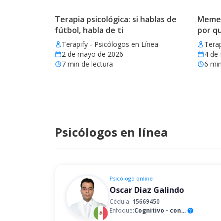
Terapia psicológica: si hablas de
Memes 
fútbol, habla de ti
por q
Terapify - Psicólogos en Línea
Terap
2 de mayo de 2026
4 de 
7
min de lectura
6
min
Psicólogos en línea
Psicólogo
online
Oscar Diaz Galindo
Cédula:
15669450
Enfoque:
Cognitivo - conductual
help