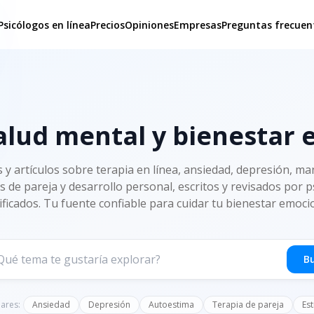
Psicólogos en línea
Precios
Opiniones
Empresas
Preguntas frecuen
alud mental y bienestar
s y artículos sobre terapia en línea, ansiedad, depresión, man
s de pareja y desarrollo personal, escritos y revisados por 
ificados. Tu fuente confiable para cuidar tu bienestar emoci
B
ares:
Ansiedad
Depresión
Autoestima
Terapia de pareja
Est