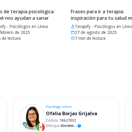
de terapia psicológica:
Frases para ir a terapia:
ué nos ayudan a sanar
inspiración para tu salud 
ify - Psicólogos en Línea
Terapify - Psicólogos en Líne
febrero de 2025
27 de agosto de 2025
 de lectura
7
min de lectura
Psicóloga
online
Ofelia Borjas Grijalva
Cédula:
10627032
Enfoque:
Sistémico
help