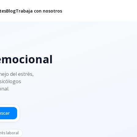
tes
Blog
Trabaja con nosotros
 emocional
ejo del estrés,
psicólogos
onal.
uscar
rés laboral