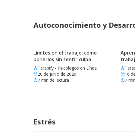
Autoconocimiento y Desarro
Límites en el trabajo: cómo
Aprend
ponerlos sin sentir culpa
trabaj
Terapify - Psicólogos en Línea
Terap
20 de junio de 2026
16 de
7
min de lectura
7
min
Estrés