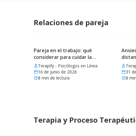
Relaciones de pareja
Pareja en el trabajo: qué
Ansied
considerar para cuidar la
distan
relación
Terapify - Psicólogos en Línea
Terap
16 de junio de 2026
31 d
8
min de lectura
8
min
Terapia y Proceso Terapéut