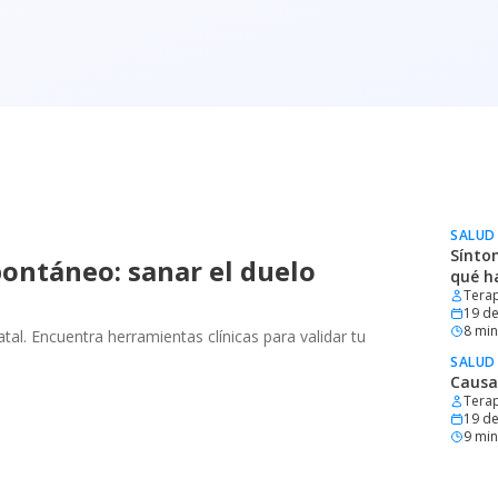
SALUD
Sínto
ontáneo: sanar el duelo
qué h
Terap
19 de
8
min 
al. Encuentra herramientas clínicas para validar tu
SALUD
Causa
Terap
19 de
9
min 