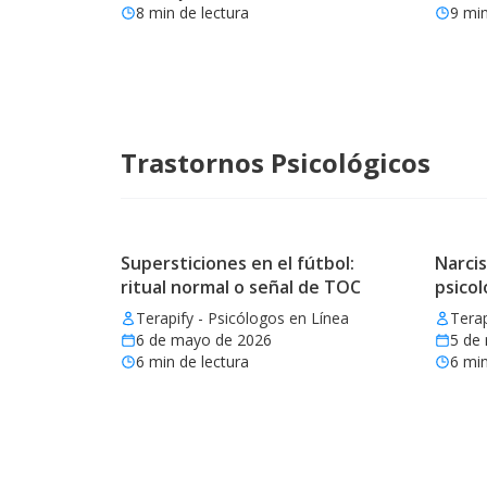
8
min de lectura
9
min
Trastornos Psicológicos
Supersticiones en el fútbol:
Narcis
ritual normal o señal de TOC
psicol
Terapify - Psicólogos en Línea
Terap
6 de mayo de 2026
5 de
6
min de lectura
6
min