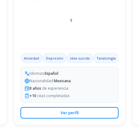
5
ón emocional
Ansiedad
Trastorno por déficit de atención con hiperactividad
Depresión
Idea suicida
Tanatología
Problemas
Idiomas:
Español
Nacionalidad:
Mexicana
8
años
de experiencia
+
10
citas completadas
Ver perfil