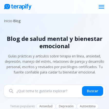
menu
Psicólogos en línea
Inicio
›
Blog
Precios
Blog de salud mental y bienestar
Opiniones
emocional
Empresas
Preguntas frecuentes
Guías prácticas y artículos sobre terapia en línea, ansiedad,
depresión, manejo del estrés, relaciones de pareja y desarrollo
Blog
personal, escritos y revisados por psicólogos certificados. Tu
fuente confiable para cuidar tu bienestar emocional.
Trabaja con nosotros
Buscar
Temas populares:
Ansiedad
Depresión
Autoestima