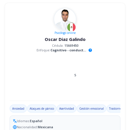
Psicólogo
online
Oscar Diaz Galindo
Cédula:
15669450
Enfoque:
Cognitivo - conductual
help
5
Ansiedad
Ataques de pánico
Asertividad
Gestión emocional
Trastorno por d
Idiomas:
Español
Nacionalidad:
Mexicana