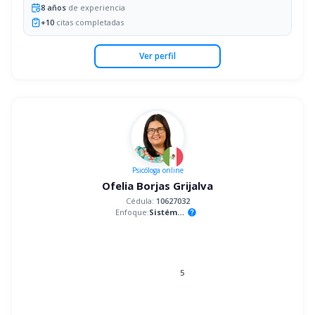
8
años
de experiencia
+
10
citas completadas
Ver perfil
Psicóloga
online
Ofelia Borjas Grijalva
Cédula:
10627032
Enfoque:
Sistémico
help
5