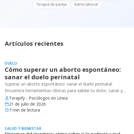
Terapia de pareja
Estrés laboral
Artículos recientes
DUELO
Cómo superar un aborto espontáneo:
sanar el duelo perinatal
Superar un aborto espontáneo: sanar el duelo perinatal.
Encuentra herramientas clínicas para validar tu dolor, sanar y
recuperar tu bienestar emocional.
Terapify - Psicólogos en Línea
21 de julio de 2026
7
min de lectura
SALUD Y BIENESTAR
Síntomas del insomnio: cómo saber si lo padeces y qué