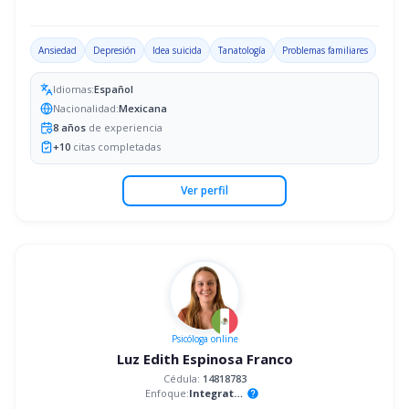
Ansiedad
Depresión
Idea suicida
Tanatología
Problemas familiares
Idiomas:
Español
Nacionalidad:
Mexicana
8
años
de experiencia
+
10
citas completadas
Ver perfil
Psicóloga
online
Luz Edith Espinosa Franco
Cédula:
14818783
Enfoque:
Integrativo
help