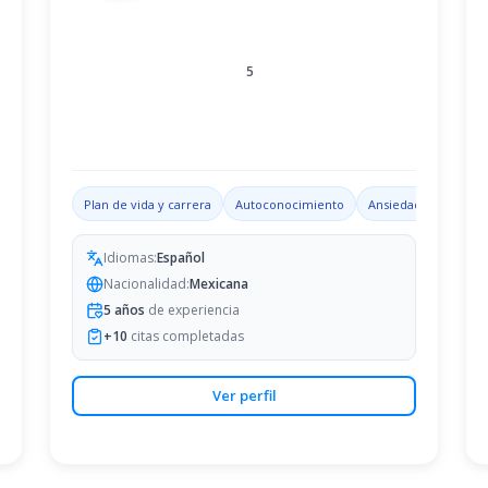
5
n
Conflictos de pareja
Plan de vida y carrera
Autoconocimiento
Ansiedad
Habilid
Idiomas:
Español
Nacionalidad:
Mexicana
5
años
de experiencia
+
10
citas completadas
Ver perfil