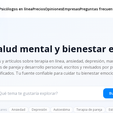
Psicólogos en línea
Precios
Opiniones
Empresas
Preguntas frecuen
alud mental y bienestar
s y artículos sobre terapia en línea, ansiedad, depresión, man
s de pareja y desarrollo personal, escritos y revisados por 
ificados. Tu fuente confiable para cuidar tu bienestar emoci
B
ares:
Ansiedad
Depresión
Autoestima
Terapia de pareja
Est