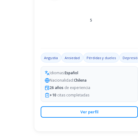
5
Angustia
Ansiedad
Pérdidas y duelos
Depresió
Idiomas:
Español
Nacionalidad:
Chilena
26
años
de experiencia
+
10
citas completadas
Ver perfil