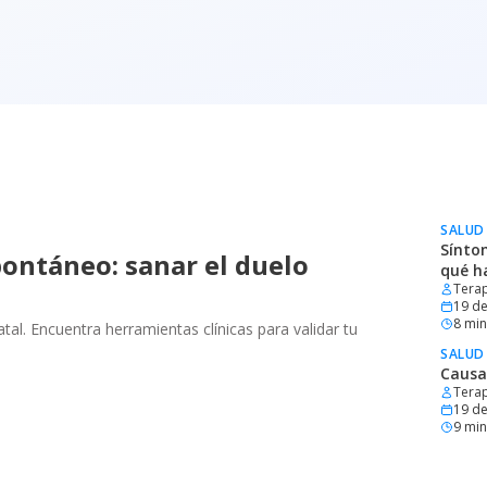
SALUD
Sínto
ontáneo: sanar el duelo
qué h
Terap
19 de
8
min 
al. Encuentra herramientas clínicas para validar tu
SALUD
Causa
Terap
19 de
9
min 