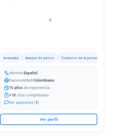
5
ades de liderazgo
Ansiedad
Ataque de pánico
Depresión
Trastorno de la personalidad
Trastorno ob
Idiomas:
Español
Nacionalidad:
Colombiana
15
años
de experiencia
+
10
citas completadas
Ver opiniones (
1
)
Ver perfil