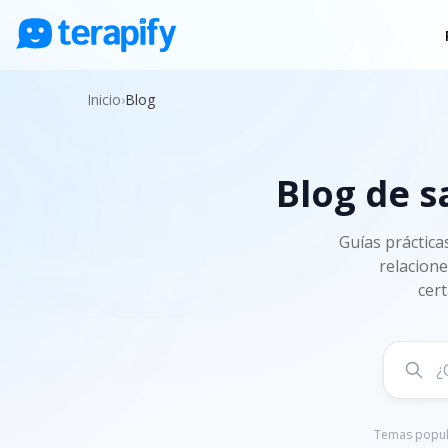
Psicólogos en línea
Inicio
›
Blog
Precios
Opiniones
Blog de s
Empresas
Preguntas frecuentes
Guías práctica
relacione
Blog
cert
Trabaja con nosotros
Temas popul