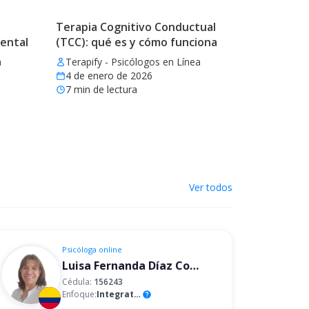
Terapia Cognitivo Conductual
mental
(TCC): qué es y cómo funciona
a
Terapify - Psicólogos en Línea
4 de enero de 2026
7
min de lectura
Ver todos
Psicóloga
online
Luisa Fernanda Díaz Correa
Cédula:
156243
Enfoque:
Integrativo
help