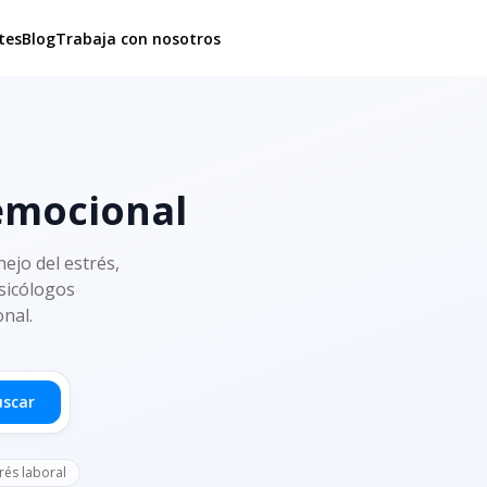
tes
Blog
Trabaja con nosotros
 emocional
ejo del estrés,
psicólogos
onal.
uscar
rés laboral