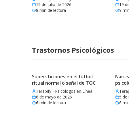
19 de julio de 2026
19 de
8
min de lectura
9
min
Trastornos Psicológicos
Supersticiones en el fútbol:
Narcis
ritual normal o señal de TOC
psicol
Terapify - Psicólogos en Línea
Terap
6 de mayo de 2026
5 de
6
min de lectura
6
min