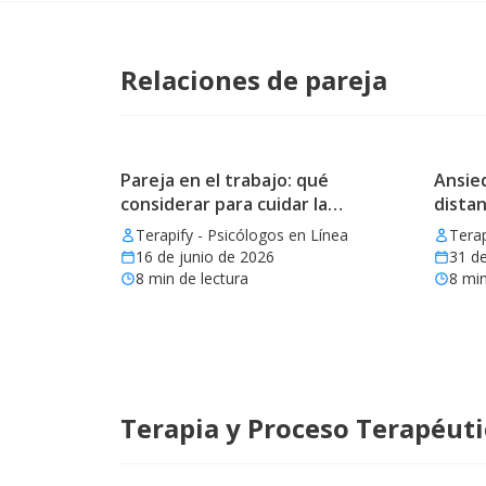
Relaciones de pareja
Pareja en el trabajo: qué
Ansied
considerar para cuidar la
distan
relación
Terapify - Psicólogos en Línea
Terap
16 de junio de 2026
31 d
8
min de lectura
8
min
Terapia y Proceso Terapéut