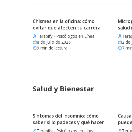
Chismes en la oficina: cómo
Microg
evitar que afecten tu carrera
salud
Terapify - Psicólogos en Línea
Terap
8 de julio de 2026
2 de 
9
min de lectura
7
min
Salud y Bienestar
Síntomas del insomnio: cómo
Causas
saber si lo padeces y qué hacer
puede
Terapify - Psicólogos en Línea
Terap