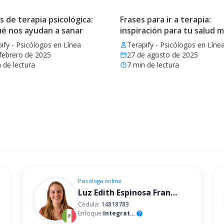
de terapia psicológica:
Frases para ir a terapia:
ué nos ayudan a sanar
inspiración para tu salud 
ify - Psicólogos en Línea
Terapify - Psicólogos en Líne
febrero de 2025
27 de agosto de 2025
 de lectura
7
min de lectura
Psicóloga
online
Luz Edith Espinosa Franco
Cédula:
14818783
Enfoque:
Integrativo
help