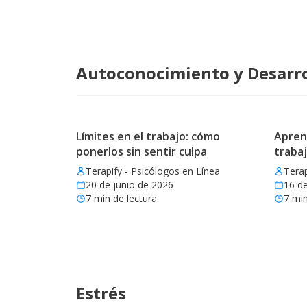
Autoconocimiento y Desarro
Límites en el trabajo: cómo
Aprend
ponerlos sin sentir culpa
trabaj
Terapify - Psicólogos en Línea
Terap
20 de junio de 2026
16 de
7
min de lectura
7
min
Estrés