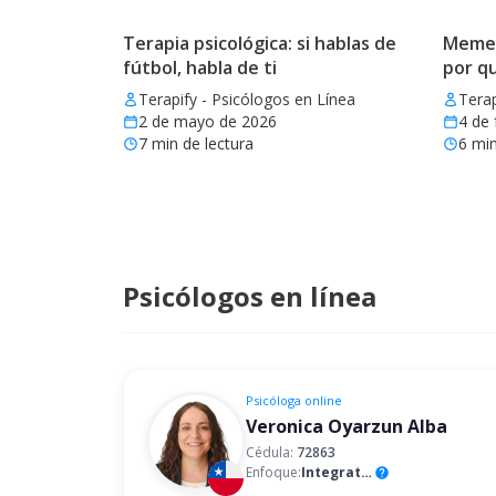
Terapia psicológica: si hablas de
Memes 
fútbol, habla de ti
por q
Terapify - Psicólogos en Línea
Terap
2 de mayo de 2026
4 de 
7
min de lectura
6
min
Psicólogos en línea
Psicóloga
online
Veronica Oyarzun Alba
Cédula:
72863
Enfoque:
Integrativo
help