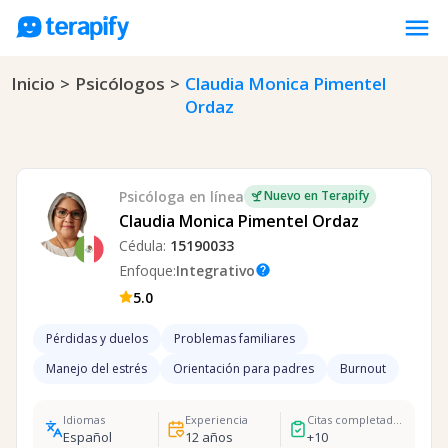
menu
Inicio
>
Psicólogos
>
Claudia Monica Pimentel
Psicólogos en línea
Ordaz
Precios
Opiniones
Empresas
Psicóloga
en línea
Nuevo en Terapify
Claudia Monica Pimentel Ordaz
Preguntas frecuentes
Cédula:
15190033
Blog
Enfoque:
Integrativo
help
5.0
Trabaja con nosotros
Pérdidas y duelos
Problemas familiares
Manejo del estrés
Orientación para padres
Burnout
Idiomas
Experiencia
Citas completadas
Español
12
años
+
10